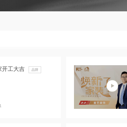
家开工大吉
品牌
1