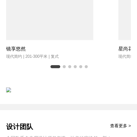
镜享悠然
星尚花
现代简约 | 201-300平米 | 复式
现代简约 | 
设计团队
查看更多 >