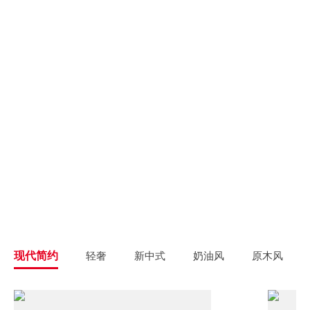
别墅大宅
新房装修
高端私人定制
高品质毛坯装修
旧房翻新
旧房焕新升级改造
精致整装
个性定制
拎包入住
一站式解决方案
现代简约
轻奢
新中式
奶油风
原木风