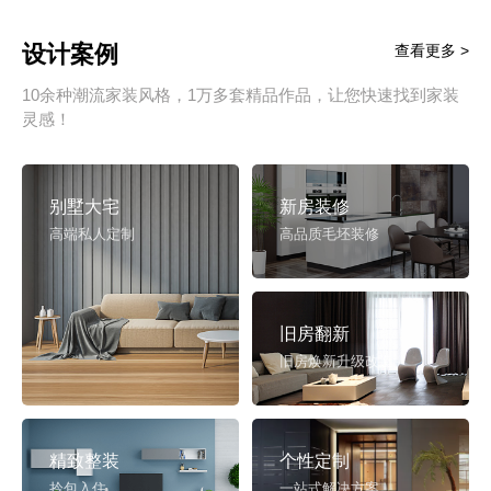
设计案例
查看更多 >
10余种潮流家装风格，1万多套精品作品，让您快速找到家装
灵感！
别墅大宅
新房装修
高端私人定制
高品质毛坯装修
旧房翻新
旧房焕新升级改造
精致整装
个性定制
拎包入住
一站式解决方案